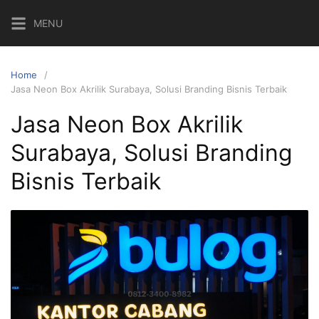
Skip
MENU
to
content
Home
Jasa Neon Box Akrilik Surabaya, Solusi Branding Bisnis Terbaik
Jasa Neon Box Akrilik
Surabaya, Solusi Branding
Bisnis Terbaik