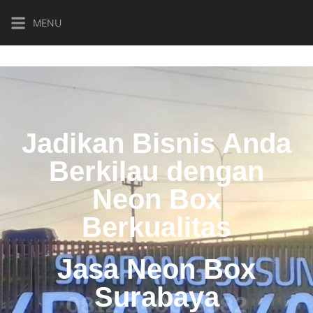
MENU
Jadikan Bisnis Anda
Berkilau dengan
Neon Box
Berkualitas
Jasa Neon Box
Surabaya