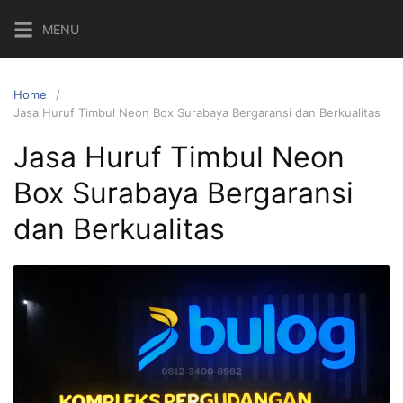
Skip
MENU
to
content
Home
Jasa Huruf Timbul Neon Box Surabaya Bergaransi dan Berkualitas
Jasa Huruf Timbul Neon
Box Surabaya Bergaransi
dan Berkualitas